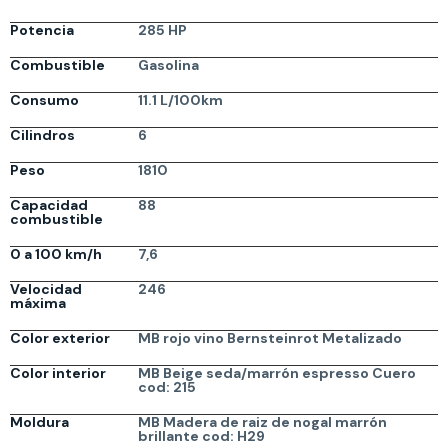
Potencia
285 HP
Combustible
Gasolina
Consumo
11.1 L/100km
Cilindros
6
Peso
1810
Capacidad
88
combustible
0 a 100 km/h
7,6
Velocidad
246
máxima
Color exterior
MB rojo vino Bernsteinrot Metalizado
Color interior
MB Beige seda/marrón espresso Cuero
cod: 215
Moldura
MB Madera de raiz de nogal marrón
brillante cod: H29