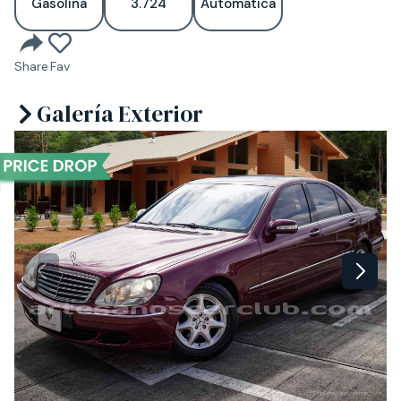
Gasolina
3.724
Automática
Share
Fav
Galería Exterior