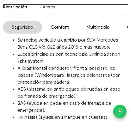
Restricción
Jueves
Seguridad
Comfort
Multimedia
G
Se recibe vehículo a cambio por SUV Mercedes
Benz GLC y/o GLE años 2016 o más nuevos.
Luces principales con tecnología lumínica xenon
light system.
Airbag frontal conductor, frontal pasajero, de
cabeza (Windowbags) laterales delanteros (con
protección para cadera)
ABS (sistema de antibloqueo de ruedas en caso
de frenada de emergencia).
BAS (ayuda en pedal en caso de frenada de
emergencia).
Hill Assist (ayuda en arranque en cuestas).
ATTENTION ASSIST (sistema de alerta a