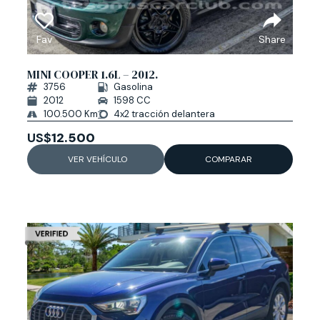
Fav
Share
MINI COOPER 1.6L – 2012.
3756
Gasolina
2012
1598 CC
100.500 Km
4x2 tracción delantera
US$
12.500
VER VEHÍCULO
COMPARAR