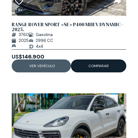
Fav
Share
RANGE ROVER SPORT «SE» P400 MHEV DYNAMIC–
2025.
3760
Gasolina
2025
2996 CC
4x4
US$
146.900
VER VEHÍCULO
COMPARAR