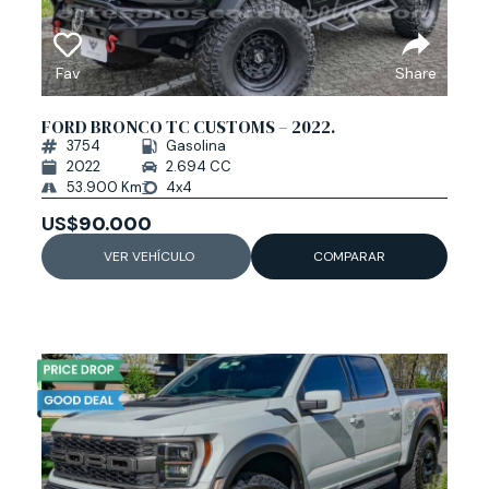
Fav
Share
FORD BRONCO TC CUSTOMS – 2022.
3754
Gasolina
2022
2.694 CC
53.900 Km
4x4
US$
90.000
VER VEHÍCULO
COMPARAR