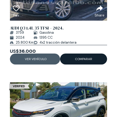
Fav
Share
AUDI Q3 1.4L 35 TFSI – 2024.
3759
Gasolina
2024
1395 CC
25.800 Km
4x2 tracción delantera
US$
36.000
VER VEHÍCULO
COMPARAR