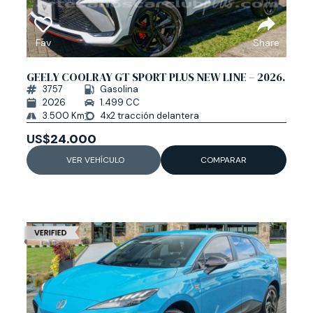
Fav
Share
GEELY COOLRAY GT SPORT PLUS NEW LINE – 2026.
3757
Gasolina
2026
1.499 CC
3.500 Km
4x2 tracción delantera
US$
24.000
VER VEHÍCULO
COMPARAR