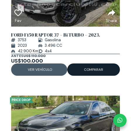
Fav
Share
FORD F150 RAPTOR 37 – Bi TURBO – 2023.
3753
Gasolina
2023
3.496 CC
42.900 Km
4x4
ANTES
US$ 110.000
US$
100.000
VER VEHÍCULO
COMPARAR