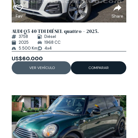
Fav
Share
AUDI Q5 40 TDI DIÉSEL quattro – 2025.
3758
Diésel
2025
1968 CC
5.500 Km
4x4
US$
60.000
VER VEHÍCULO
COMPARAR