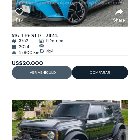
Fav
Share
MG 4 EV STD – 2024.
3752
Eléctrico
2024
4x4
15.800 Km
US$
20.000
VER VEHÍCULO
COMPARAR