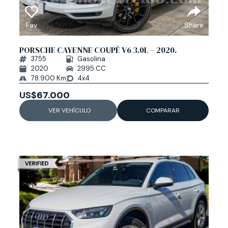
Fav
Share
PORSCHE CAYENNE COUPÉ V6 3.0L – 2020.
3755
Gasolina
2020
2995 CC
78.900 Km
4x4
US$
67.000
VER VEHÍCULO
COMPARAR