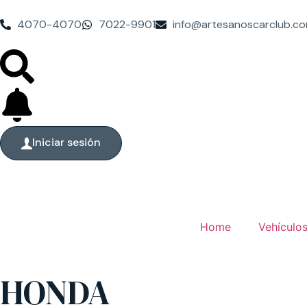
4070-4070
7022-9901
info@artesanoscarclub.c
Iniciar sesión
Home
Vehículo
HONDA