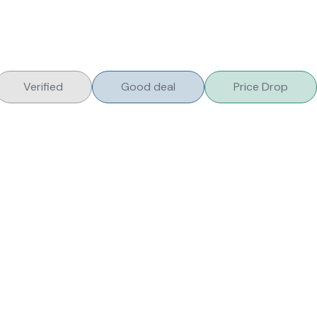
Verified
Good deal
Price Drop