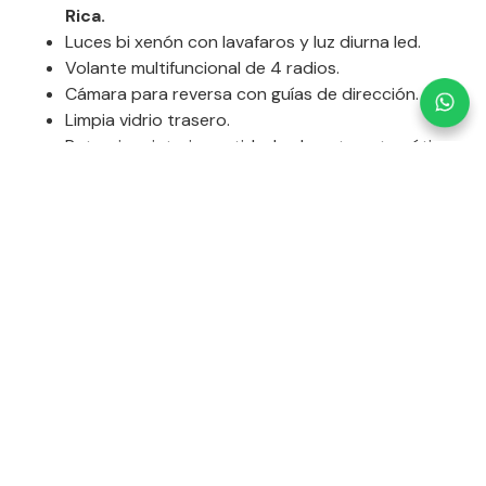
Rica.
Luces bi xenón con lavafaros y luz diurna led.
Volante multifuncional de 4 radios.
Cámara para reversa con guías de dirección.
Limpia vidrio trasero.
Retrovisor interior antideslumbrante automático.
Retrovisores exteriores eléctricos, calefactados
con anti deslumbramiento.
Seguro para niños en puertas traseras y ventanas
traseras.
Termómetro exterior.
Tracción 4×4 (quattro).
Tres reposacabezas traseros.
Volante con ajuste horizontal y vertical (manual).
Airbag frontal conductor, frontal pasajero, de
cabeza delanteros y traseros, laterales
delanteros.
ISOFIX (sistema de retención de dispositivos
infantiles) + desactivador del airbag del