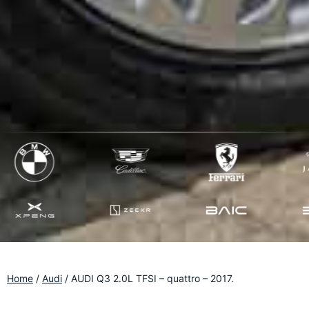
Home
/
Audi
/
AUDI Q3 2.0L TFSI – quattro – 2017.