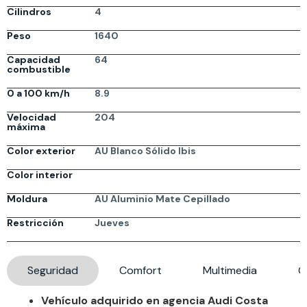
Cilindros
4
Peso
1640
Capacidad
64
combustible
0 a 100 km/h
8.9
Velocidad
204
máxima
Color exterior
AU Blanco Sólido Ibis
Color interior
Moldura
AU Aluminio Mate Cepillado
Restricción
Jueves
Seguridad
Comfort
Multimedia
G
Vehículo adquirido en agencia Audi Costa