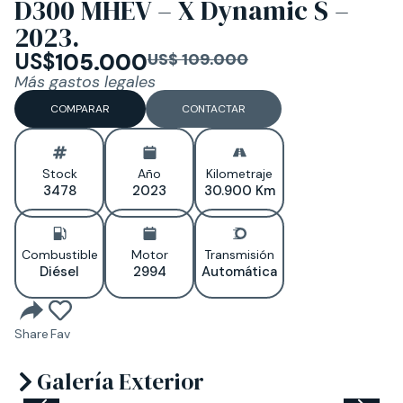
D300 MHEV – X Dynamic S –
2023.
US$
105.000
US$ 109.000
Más gastos legales
COMPARAR
CONTACTAR
Stock
Año
Kilometraje
3478
2023
30.900 Km
Combustible
Motor
Transmisión
Diésel
2994
Automática
Share
Fav
Galería Exterior