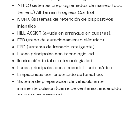
ATPC (sistemas preprogramados de manejo todo
terreno) All Terrain Progress Control.
ISOFIX (sistemas de retención de dispositivos
infantiles).
HILL ASSIST (ayuda en arranque en cuestas).
EPB (freno de estacionamiento eléctrico).
EBD (sistema de frenado inteligente).
Luces principales con tecnología led.
Iluminación total con tecnología led.
Luces principales con encendido automático.
Limpiabrisas con encendido automático.
Sistema de preparación de vehículo ante
inminente colisión (cierre de ventanas, encendido
de luces de parqueo).
Limpiabrisas trasero con encendido automático
al enganche de reversa.
3er stop en compuerta trasera.
Retrovisores eléctricos, retractiles,