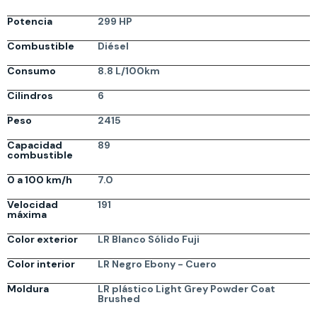
Potencia
299 HP
Combustible
Diésel
Consumo
8.8 L/100km
Cilindros
6
Peso
2415
Capacidad
89
combustible
0 a 100 km/h
7.0
Velocidad
191
máxima
Color exterior
LR Blanco Sólido Fuji
Color interior
LR Negro Ebony - Cuero
Moldura
LR plástico Light Grey Powder Coat
Brushed