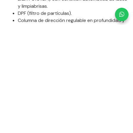
y limpiabrisas.
DPF (filtro de partículas).
Columna de dirección regulable en profundidad y
altura (eléctrica sensible a la memoria de las
sillas).
ESP (sensor de estabilidad de cabina).
ASR (control de tracción).
Control de velocidad Tempomat con Speedtronic.
Dirección paramétrica (servodirección y
desmultiplicación variable) con servodirección
variable en función de la velocidad.
Distribución electrónica de frenado.
Fijaciones ISOFIX en sillas laterales traseras.
Sensor de nivel de aceite con alerta de calidad.
Sensor de nivel de líquido limpiaparabrisas.
Sensor de nivel refrigerante.
Termómetro de temperatura exterior.
Levas para cambios DIRECT SELECT en