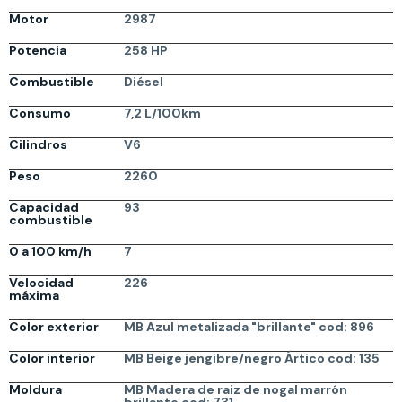
Motor
2987
Potencia
258 HP
Combustible
Diésel
Consumo
7,2 L/100km
Cilindros
V6
Peso
2260
Capacidad
93
combustible
0 a 100 km/h
7
Velocidad
226
máxima
Color exterior
MB Azul metalizada "brillante" cod: 896
Color interior
MB Beige jengibre/negro Ártico cod: 135
Moldura
MB Madera de raiz de nogal marrón