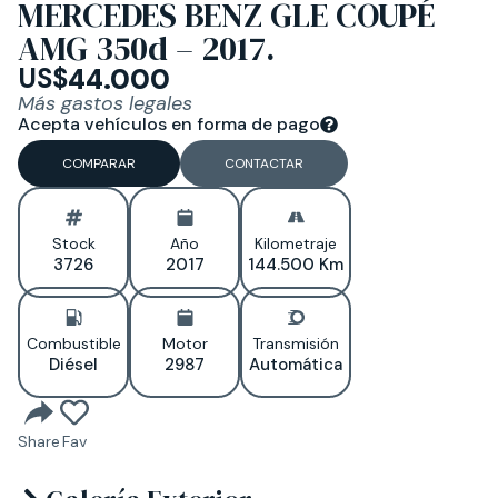
MERCEDES BENZ GLE COUPÉ
AMG 350d – 2017.
US$
44.000
Más gastos legales
Acepta vehículos en forma de pago
COMPARAR
CONTACTAR
Stock
Año
Kilometraje
3726
2017
144.500 Km
Combustible
Motor
Transmisión
Diésel
2987
Automática
Share
Fav