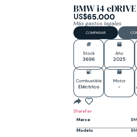
BMW i4 eDRIVE
US$
65.000
Más gastos legales
COMPARAR
CO
Stock
Año
3696
2025
Combustible
Motor
Eléctrico
-
Share
Fav
Marca
B
Modelo
BM