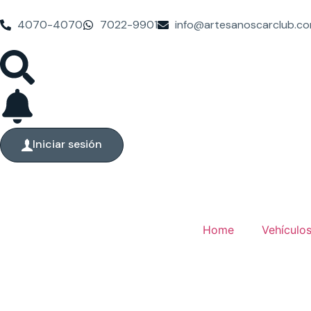
4070-4070
7022-9901
info@artesanoscarclub.c
Iniciar sesión
Home
Vehículo