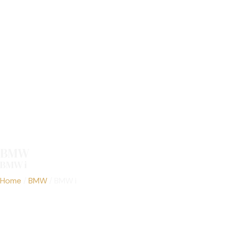
BMW
BMW i
Los Mejores BMW Usados de Costa Rica
Home
/
BMW
/
BMW i