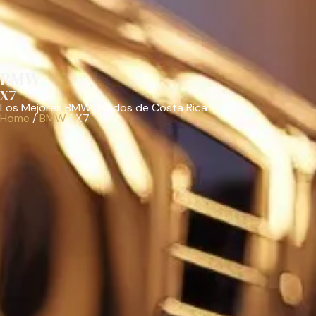
BMW
X7
Los Mejores BMW Usados de Costa Rica
Home
/
BMW
/
X7