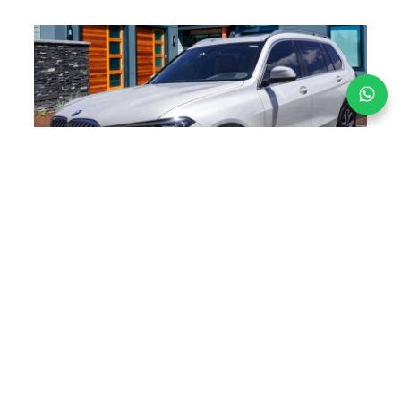
Fav
Share
BMW X7 xDrive 30d 7 pasajeros 2022.
3591
Diésel
2022
2993 CC
35.900 Km
4x4
US$
85.000
VER VEHÍCULO
COMPARAR