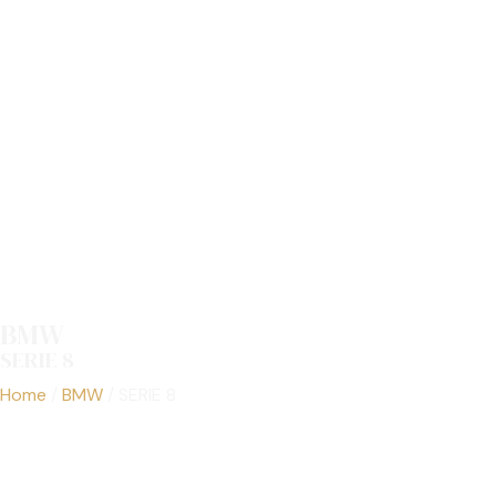
BMW
SERIE 8
Los Mejores BMW Usados de Costa Rica
Home
/
BMW
/
SERIE 8