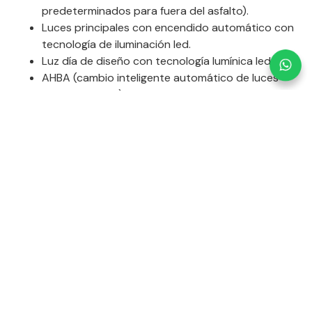
predeterminados para fuera del asfalto).
Luces principales con encendido automático con
tecnología de iluminación led.
Luz día de diseño con tecnología lumínica led.
AHBA (cambio inteligente automático de luces
largas a cortas).
Luces antiniebla con tecnología lumínica led.
Bloqueo infantil de puertas y ventanas de 2da fila
de asientos.
Cámara para reversa con guías de dirección.
Alarma de apertura de puertas ante obstáculos.
Limitador de velocidad programable.
Sistema de control crucero.
DSC (sensor inteligente de estabilidad de
carrocería).
Sensores de parqueo delanteros y traseros.
CBC (sistema inteligente activo de frenada en
curvas).
EBD (sistema inteligente de frenos).