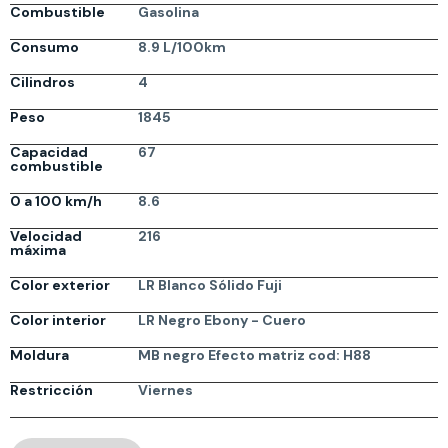
Combustible
Gasolina
Consumo
8.9 L/100km
Cilindros
4
Peso
1845
Capacidad
67
combustible
0 a 100 km/h
8.6
Velocidad
216
máxima
Color exterior
LR Blanco Sólido Fuji
Color interior
LR Negro Ebony - Cuero
Moldura
MB negro Efecto matriz cod: H88
Restricción
Viernes