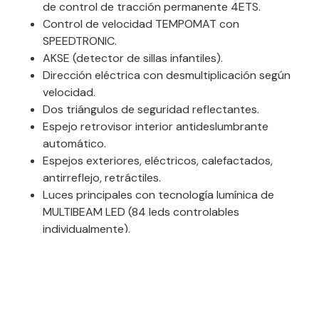
de control de tracción permanente 4ETS.
Control de velocidad TEMPOMAT con
SPEEDTRONIC.
AKSE (detector de sillas infantiles).
Dirección eléctrica con desmultiplicación según
velocidad.
Dos triángulos de seguridad reflectantes.
Espejo retrovisor interior antideslumbrante
automático.
Espejos exteriores, eléctricos, calefactados,
antirreflejo, retráctiles.
Luces principales con tecnología lumínica de
MULTIBEAM LED (84 leds controlables
individualmente).
Luces de cruce.
Luces activas para entrada a curvas (como en
rotondas).
Iluminación activa en curvas y de iluminación de
objetos o señales de tráfico.