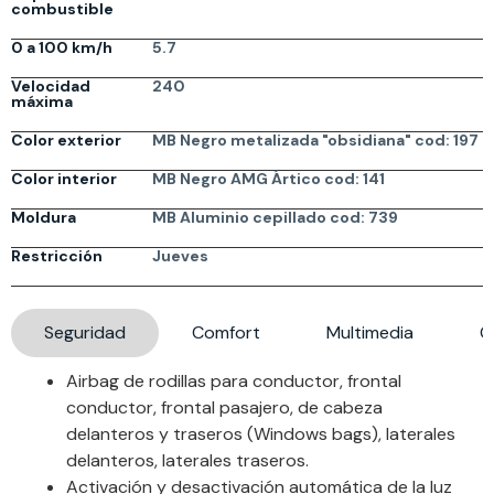
combustible
0 a 100 km/h
5.7
Velocidad
240
máxima
Color exterior
MB Negro metalizada "obsidiana" cod: 197
Color interior
MB Negro AMG Ártico cod: 141
Moldura
MB Aluminio cepillado cod: 739
Restricción
Jueves
Seguridad
Comfort
Multimedia
G
Airbag de rodillas para conductor, frontal
conductor, frontal pasajero, de cabeza
delanteros y traseros (Windows bags), laterales
delanteros, laterales traseros.
Activación y desactivación automática de la luz