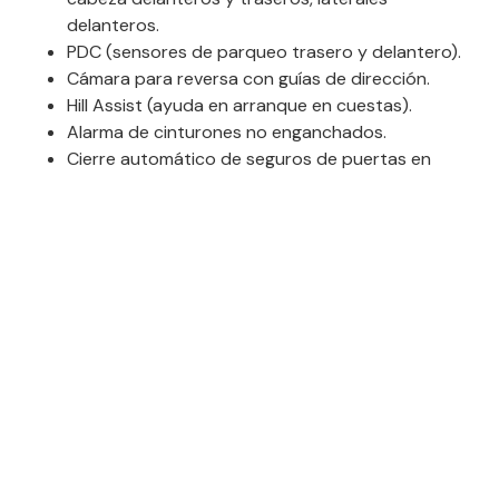
delanteros.
PDC (sensores de parqueo trasero y delantero).
Cámara para reversa con guías de dirección.
Hill Assist (ayuda en arranque en cuestas).
Alarma de cinturones no enganchados.
Cierre automático de seguros de puertas en
movimiento.
Cierre de seguridad para niños en puertas
traseras.
Cinturones delanteros con tensor pirotécnico y
limitador de la fuerza.
Control de crucero.
DSC (sensor de estabilidad).
CBC (sensor de frenada en curva).
Desactivación de airbag frontal del pasajero.
Dirección eléctrica (EPS).
Función de dirección «Servotronic».
Luces antiniebla.