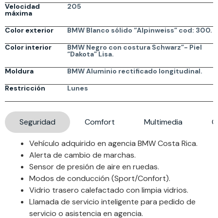
Velocidad
205
máxima
Color exterior
BMW Blanco sólido “Alpinweiss” cod: 300.
Color interior
BMW Negro con costura Schwarz”- Piel
“Dakota” Lisa.
Moldura
BMW Aluminio rectificado longitudinal.
Restricción
Lunes
Seguridad
Comfort
Multimedia
G
Vehículo adquirido en agencia BMW Costa Rica.
Alerta de cambio de marchas.
Sensor de presión de aire en ruedas.
Modos de conducción (Sport/Confort).
Vidrio trasero calefactado con limpia vidrios.
Llamada de servicio inteligente para pedido de
servicio o asistencia en agencia.