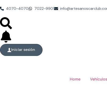
4070-4070
7022-9901
info@artesanoscarclub.c
Iniciar sesión
Home
Vehículo