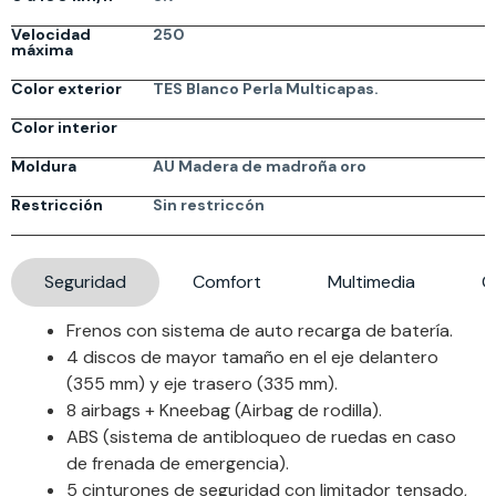
Velocidad
250
máxima
Color exterior
TES Blanco Perla Multicapas.
Color interior
Moldura
AU Madera de madroña oro
Restricción
Sin restriccón
Seguridad
Comfort
Multimedia
G
Frenos con sistema de auto recarga de batería.
4 discos de mayor tamaño en el eje delantero
(355 mm) y eje trasero (335 mm).
8 airbags + Kneebag (Airbag de rodilla).
ABS (sistema de antibloqueo de ruedas en caso
de frenada de emergencia).
5 cinturones de seguridad con limitador tensado,