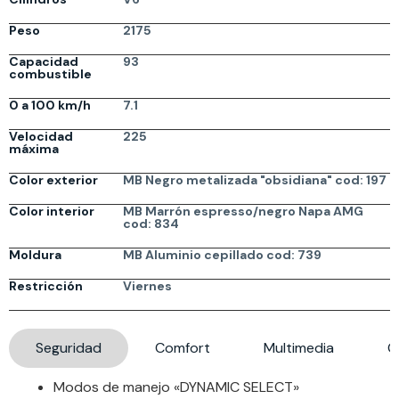
Peso
2175
Capacidad
93
combustible
0 a 100 km/h
7.1
Velocidad
225
máxima
Color exterior
MB Negro metalizada "obsidiana" cod: 197
Color interior
MB Marrón espresso/negro Napa AMG
cod: 834
Moldura
MB Aluminio cepillado cod: 739
Restricción
Viernes
Seguridad
Comfort
Multimedia
G
Modos de manejo «DYNAMIC SELECT»