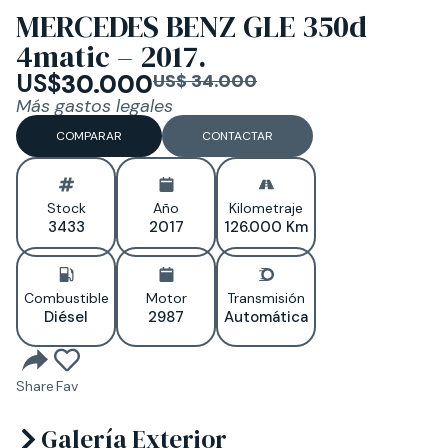
MERCEDES BENZ GLE 350d
4matic – 2017.
US$
30.000
US$ 34.000
Más gastos legales
COMPARAR
CONTACTAR
Stock
Año
Kilometraje
3433
2017
126.000 Km
Combustible
Motor
Transmisión
Diésel
2987
Automática
Share
Fav
Galería Exterior