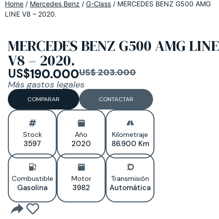
Home
/
Mercedes Benz
/
G-Class
/
MERCEDES BENZ G500 AMG
LINE V8 – 2020.
MERCEDES BENZ G500 AMG LINE
V8 – 2020.
US$
190.000
US$ 203.000
Más gastos legales
COMPARAR
CONTACTAR
Stock
Año
Kilometraje
3597
2020
86.900 Km
Combustible
Motor
Transmisión
Gasolina
3982
Automática