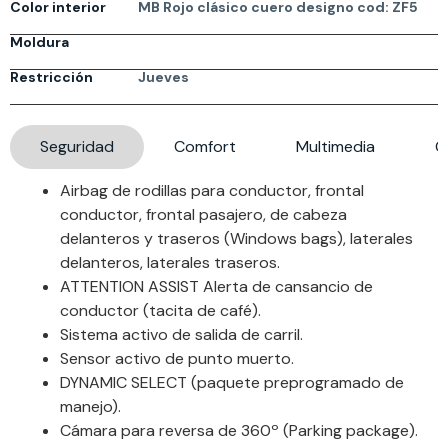
Color interior
MB Rojo clásico cuero designo cod: ZF5
Moldura
Restricción
Jueves
Seguridad
Comfort
Multimedia
G
Airbag de rodillas para conductor, frontal
conductor, frontal pasajero, de cabeza
delanteros y traseros (Windows bags), laterales
delanteros, laterales traseros.
ATTENTION ASSIST Alerta de cansancio de
conductor (tacita de café).
Sistema activo de salida de carril.
Sensor activo de punto muerto.
DYNAMIC SELECT (paquete preprogramado de
manejo).
Cámara para reversa de 360º (Parking package).