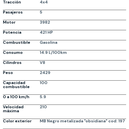
Tracción
4x4
Pasajeros
5
Motor
3982
Potencia
421 HP
Combustible
Gasolina
Consumo
14.9 L/100km
Cilindros
V8
Peso
2429
Capacidad
100
combustible
0 a 100 km/h
5.9
Velocidad
210
máxima
Color exterior
MB Negro metalizada "obsidiana" cod: 197