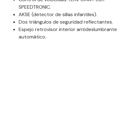
SPEEDTRONIC.
AKSE (detector de sillas infantiles).
Dos triángulos de seguridad reflectantes.
Espejo retrovisor interior antideslumbrante
automático.
Espejos exteriores, eléctricos, calefactados,
antirreflejo, retráctiles.
Luces principales con tecnología lumínica de Bi-
Led.
Mordazas de frenos de mayor tamaño.
Sensor de nivel de aceite.
Sensor de nivel de líquido limpiaparabrisas.
Luces de frenos activas (parpadeo en caso de
frenada de emergencia).
Sensor de nivel refrigerante.
ISOFIX para sillas infantiles en plazas laterales en la
2ª fila.
Palanca de cambios en columna de dirección.