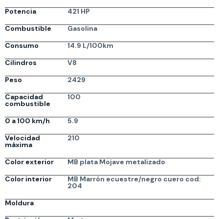
Potencia
421 HP
Combustible
Gasolina
Consumo
14.9 L/100km
Cilindros
V8
Peso
2429
Capacidad
100
combustible
0 a 100 km/h
5.9
Velocidad
210
máxima
Color exterior
MB plata Mojave metalizado
Color interior
MB Marrón ecuestre/negro cuero cod:
204
Moldura