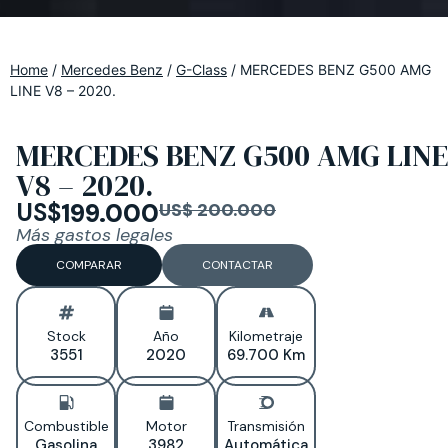
Home
/
Mercedes Benz
/
G-Class
/
MERCEDES BENZ G500 AMG
LINE V8 – 2020.
MERCEDES BENZ G500 AMG LINE
V8 – 2020.
US$
199.000
US$ 200.000
Más gastos legales
COMPARAR
CONTACTAR
Stock
Año
Kilometraje
3551
2020
69.700 Km
Combustible
Motor
Transmisión
Gasolina
3982
Automática