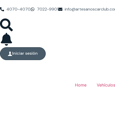
4070-4070
7022-9901
info@artesanoscarclub.c
Iniciar sesión
Home
Vehículo