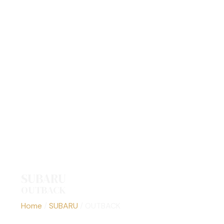
SUBARU
OUTBACK
Los mejores Subaru Outback usados de Costa Rica
Home
/
SUBARU
/
OUTBACK