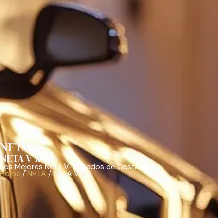
NETA
NETA V-II
Los Mejores Neta V-II Usados de Costa Rica
Home
/
NETA
/
NETA V-II