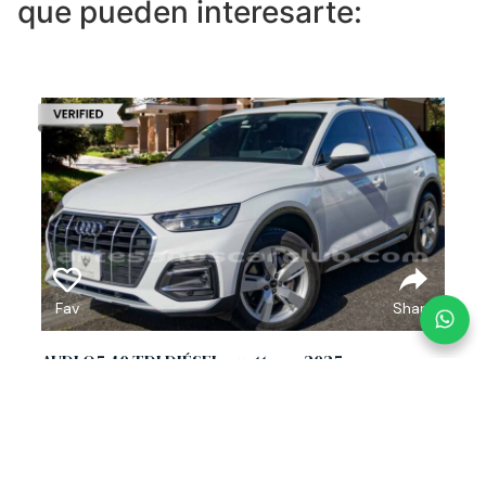
que pueden interesarte:
Fav
Share
AUDI Q5 40 TDI DIÉSEL quattro – 2025.
3758
Diésel
2025
1968 CC
5.500 Km
4x4
US$
60.000