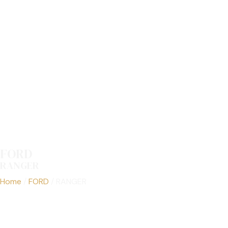
FORD
RANGER
Los Mejores Ford Ranger Usados de Costa Rica
Home
/
FORD
/
RANGER