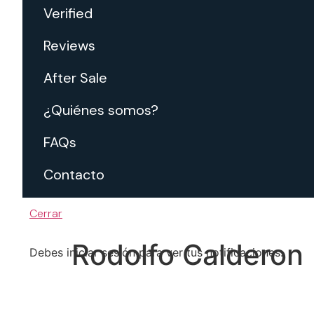
Verified
Reviews
After Sale
¿Quiénes somos?
FAQs
Contacto
Cerrar
Rodolfo Calderon
Debes iniciar sesión para ver tus notificaciones.