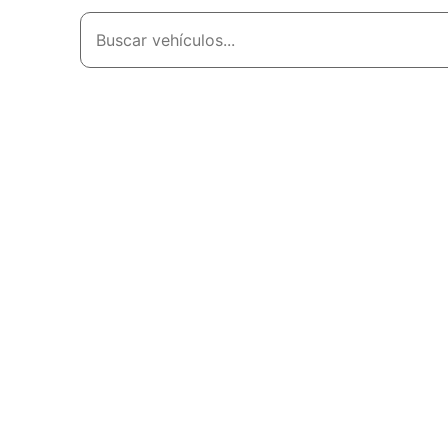
Home
Comprar
Vender
Vehículos
To
de
Se prohíbe 