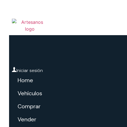
4070-4070
7022-9901
info@artesanoscarclub
Home
Vehículos
Comprar
Ven
Iniciar sesión
Home
Vehículos
Comprar
Vender