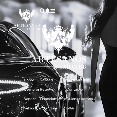
Home
Verified
Comparador
Comprar
Reviews
Contacto
Vender
Financiamiento
Quienes somos
Vehículos
After Sale
FAQs